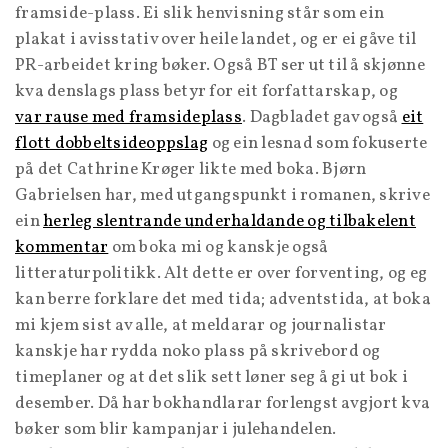
framside-plass. Ei slik henvisning står som ein
plakat i avisstativ over heile landet, og er ei gåve til
PR-arbeidet kring bøker. Også BT ser ut til å skjønne
kva denslags plass betyr for eit forfattarskap, og
var rause med framsideplass
. Dagbladet gav også
eit
flott dobbeltsideoppslag
og ein lesnad som fokuserte
på det Cathrine Krøger likte med boka. Bjørn
Gabrielsen har, med utgangspunkt i romanen, skrive
ein
herleg slentrande underhaldande og tilbakelent
kommentar
om boka mi og kanskje også
litteraturpolitikk. Alt dette er over forventing, og eg
kan berre forklare det med tida; adventstida, at boka
mi kjem sist av alle, at meldarar og journalistar
kanskje har rydda noko plass på skrivebord og
timeplaner og at det slik sett løner seg å gi ut bok i
desember. Då har bokhandlarar forlengst avgjort kva
bøker som blir kampanjar i julehandelen.