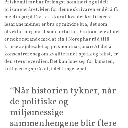
Priskomitear har forlengst nominert og utdelt
prisane av året. Men for denne skrivaren er dét å få
meldingar; å få vite akkurat kva dei kvalifiserte
lesarane meiner er bra og mindre bra, det som
utveklar meg mest som forfattar. Ein kan seie at det
er noko rørande med at ein i Noreg har råd til å
kimse av julesalet og prisnominasjonar: At det å
konsentrere seg om kvalitetane i språk og tekst, er
den største verdien. Det kan løne seg for kunsten,
kulturen og språket, i det lange løpet.
Når historien tykner, når
de politiske og
miljømessige
sammenhengene blir flere