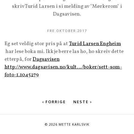
skriv Turid Larsen i si melding av "Mørkerom" i
Dagsavisen.
FRE.OKTOBER.2017
Eg set veldig stor pris på at
Turid Larsen Engheim
har lese boka mi. Ikkje berre las ho, ho skreiv dette
etterpå, for
Dagsavisen
http://www.dagsavisen.no/kult…/boker/sett-som-
foto-1.1045279
‹ FORRIGE
NESTE ›
© 2026 METTE KARLSVIK